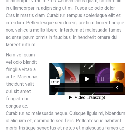
ullamcorper vitae metus. Aenean lacus quam, sollicitudin
in ullamcorper in, adipiscing ut mi. Fusce ac odio dolor.
Cras in mattis diam. Curabitur tempus scelerisque elit et
interdum. Pellentesque sem lorem, pretium laoreet neque
non, vehicula mollis libero. Interdum et malesuada fames
ac ante ipsum primis in faucibus. In hendrerit ornare dui
laoreet rutrum.
Nam vel quam
vel odio blandit
fringilla vitae a
ante. Maecenas
tincidunt velit
dui, sit amet
feugiat dui
congue ac.
Curabitur ac malesuada neque. Quisque ligula mi, bibendum
id aliquam et, commodo sed felis. Pellentesque habitant
morbi tristique senectus et netus et malesuada fames ac