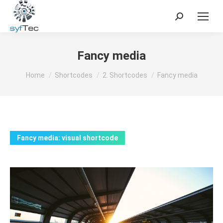
Search:
Fancy media
You are here:
Home
Shortcodes
2. Shortcodes
Fancy media
Fancy media: visual shortcode