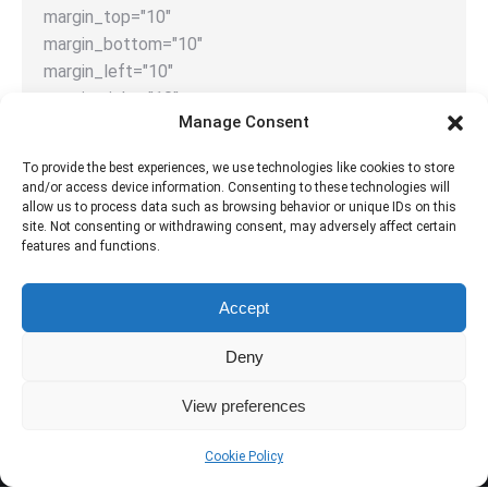
margin_top="10"
margin_bottom="10"
margin_left="10"
margin_right="10"
Manage Consent
media="" – YouTube or Vimeo link here for images
from url
To provide the best experiences, we use technologies like cookies to store
hd_image="" – for images from url
and/or access device information. Consenting to these technologies will
image=""]
allow us to process data such as browsing behavior or unique IDs on this
site. Not consenting or withdrawing consent, may adversely affect certain
features and functions.
Accept
Deny
View preferences
Cookie Policy
Dream-Theme — truly
premium WordPress themes