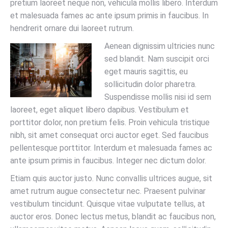
pretium laoreet neque non, vehicula mollis libero. Interdum
et malesuada fames ac ante ipsum primis in faucibus. In
hendrerit ornare dui laoreet rutrum.
Aenean dignissim ultricies nunc
sed blandit. Nam suscipit orci
eget mauris sagittis, eu
sollicitudin dolor pharetra.
Suspendisse mollis nisi id sem
laoreet, eget aliquet libero dapibus. Vestibulum et
porttitor dolor, non pretium felis. Proin vehicula tristique
nibh, sit amet consequat orci auctor eget. Sed faucibus
pellentesque porttitor. Interdum et malesuada fames ac
ante ipsum primis in faucibus. Integer nec dictum dolor.
Etiam quis auctor justo. Nunc convallis ultrices augue, sit
amet rutrum augue consectetur nec. Praesent pulvinar
vestibulum tincidunt. Quisque vitae vulputate tellus, at
auctor eros. Donec lectus metus, blandit ac faucibus non,