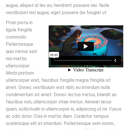
augue, aliquet id leo eu, hendrerit posuere nisi. Nulla
vestibulum nisl augue, eget posuere dui feugiat ut.
Proin porta in
ligula fringilla
commodo.
Pellentesque
quis metus sed
nisi mattis
ullamcorper.
Morbi pretium
ullamcorper erat, faucibus fringilla magna fringilla sit
amet. Donec vestibulum erat nibh, eu interdum nulla
condimentum sit amet. Donec lectus metus, blandit ac
faucibus non, ullamcorper vitae metus. Aenean lacus
quam, sollicitudin in ullamcorper in, adipiscing ut mi. Fusce
ac odio dolor. Cras in mattis diam. Curabitur tempus
scelerisque elit et interdum. Pellentesque sem lorem,