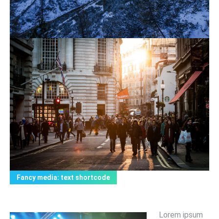
Fancy media: text shortcode
Lorem ipsum